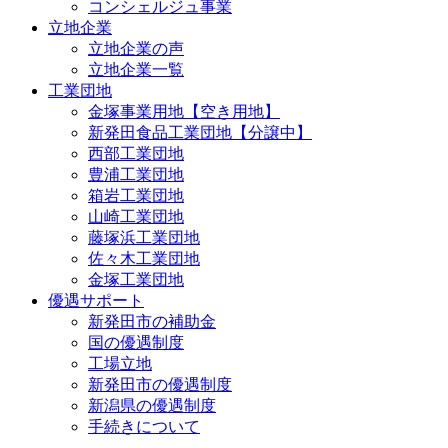
コンシェルジュ事業
立地企業
立地企業の声
立地企業一覧
工業団地
金塚事業用地【空き用地】
新発田食品工業団地【分譲中】
西部工業団地
豊浦工業団地
箱岩工業団地
山崎工業団地
藤塚浜工業団地
佐々木工業団地
金塚工業団地
優遇サポート
新発田市の補助金
国の優遇制度
工場立地
新発田市の優遇制度
新潟県の優遇制度
手続きについて