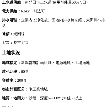
上水道供給：
新発田市上水道(使用可能量500㎥/日)
電力供給：
6.6kv 引込可
排水処理：
企業内で浄化後、団地内排水路を経て太田川へ排
水
通信：
光回線
ガス：
都市ガス
土地状況
地域指定：
新潟都市計画区域・電源地域・工場適地
建ぺい率：
60％
容積率：
200％
都市計画区分：
準工業地域
地質・地耐力：
砂層・深度6～11mでN値50以上